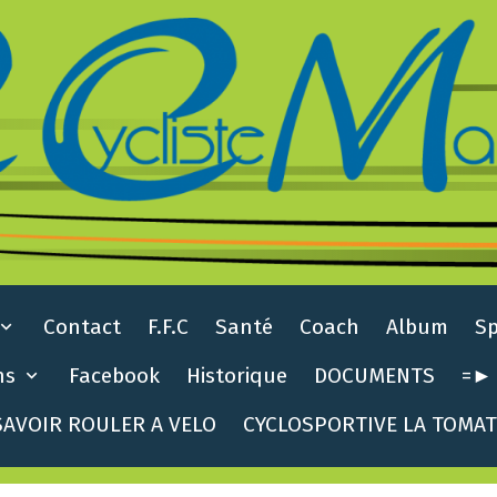
Contact
F.F.C
Santé
Coach
Album
S
ns
Facebook
Historique
DOCUMENTS
=► 
AVOIR ROULER A VELO
CYCLOSPORTIVE LA TOMA