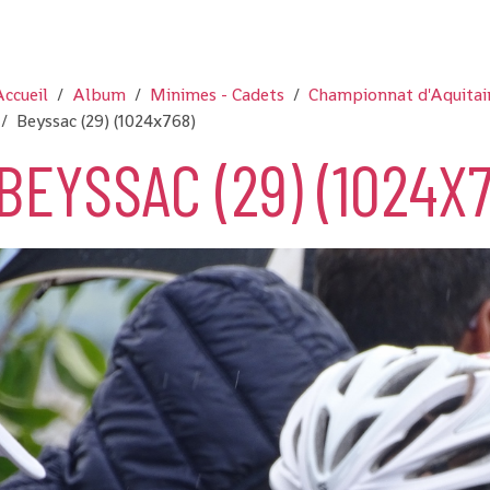
ccueil
Album
Minimes - Cadets
Championnat d'Aquitai
Beyssac (29) (1024x768)
BEYSSAC (29) (1024X