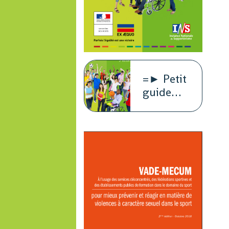
=► Petit
guide
juridique