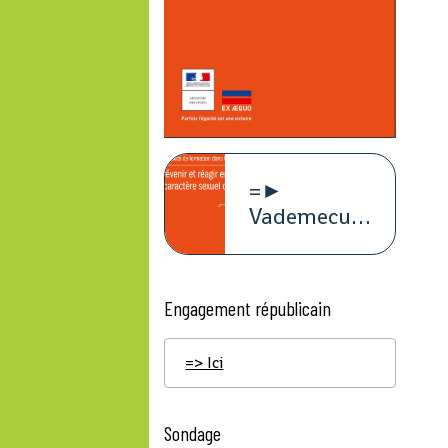
=►
Vademecum
violence à
caract
Engagement républicain
=> Ici
Sondage