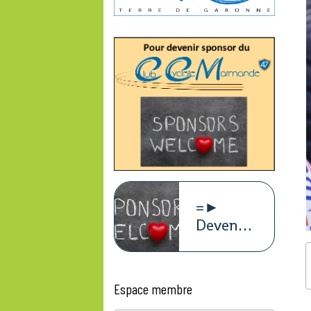
=►
Devenez
sponsors
du
CCM47
Espace membre