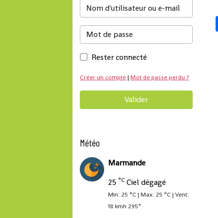
Rester connecté
Créer un compte
|
Mot de passe perdu ?
Valider
Météo
Marmande
°C
25
Ciel dégagé
Min: 25 °C | Max: 25 °C | Vent:
18 kmh 295°