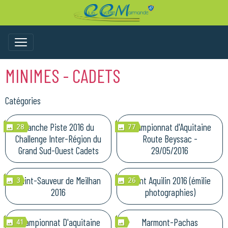
MINIMES - CADETS
Catégories
Manche Piste 2016 du
Championnat d'Aquitaine
28
77
Challenge Inter-Région du
Route Beyssac -
Grand Sud-Ouest Cadets
29/05/2016
Saint-Sauveur de Meilhan
Saint Aquilin 2016 (émilie
3
26
2016
photographies)
Championnat D'aquitaine
Marmont-Pachas
41