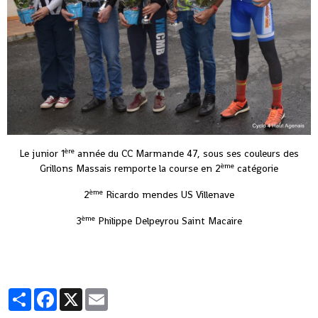
ère
Le junior 1
année du CC Marmande 47, sous ses couleurs des
ème
Grillons Massais remporte la course en 2
catégorie
ème
2
Ricardo mendes US Villenave
ème
3
Philippe Delpeyrou Saint Macaire
Partager
Facebook
X
Email