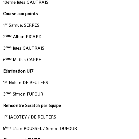
10ème Jules GAUTRAIS
Course aux points
er
1
Samuel SERRES
ème
2
Alban PICARD
ème
3
Jules GAUTRAIS
ème
6
Mathis CAPPE
Elimination U17
er
1
Nohan DE REUTERS
ème
3
Simon FUFOUR
Rencontre Scratch par équipe
er
1
JACOTEY / DE REUTERS
ème
5
Lilian ROUSSEL / Simon DUFOUR