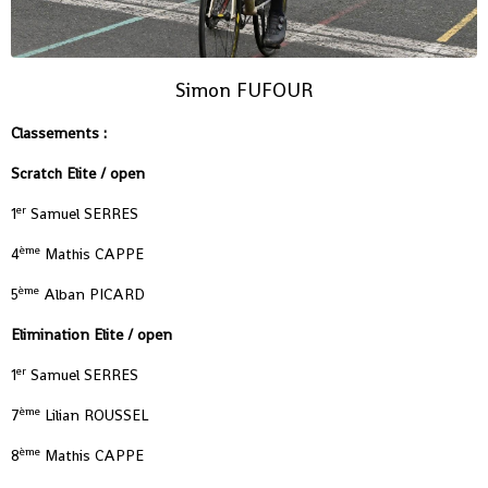
Simon FUFOUR
Classements :
Scratch Elite / open
er
1
Samuel SERRES
ème
4
Mathis CAPPE
ème
5
Alban PICARD
Elimination Elite / open
er
1
Samuel SERRES
ème
7
Lilian ROUSSEL
ème
8
Mathis CAPPE