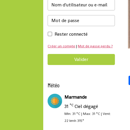
Rester connecté
Créer un compte
|
Mot de passe perdu ?
Valider
Météo
Marmande
°C
31
Ciel dégagé
Min: 31 °C | Max: 31 °C | Vent:
22 kmh 315°