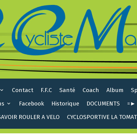
Contact
F.F.C
Santé
Coach
Album
S
ns
Facebook
Historique
DOCUMENTS
=► 
AVOIR ROULER A VELO
CYCLOSPORTIVE LA TOMA