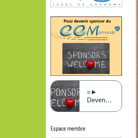
=►
Devenez
sponsors
du
CCM47
Espace membre