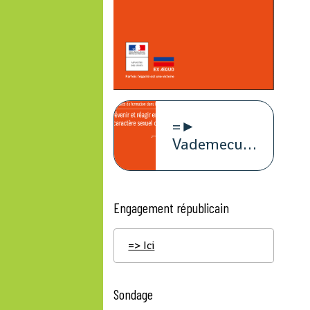
=►
Vademecum
violence à
caract
Engagement républicain
=> Ici
Sondage