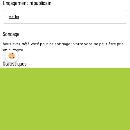
Engagement républicain
=> Ici
Sondage
Vous avez déjà voté pour ce sondage : votre vote ne peut être pris
en compte.
Statistiques
Aujourd'hui
244
visiteurs -
524
pages vues
Total
699777
visiteurs -
2078979
pages vues
Contenu
Nombre de pages :
187
Nombre d'articles :
2515