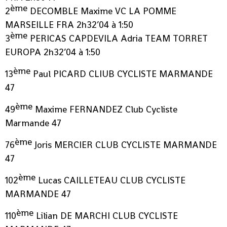
ème
2
DECOMBLE Maxime VC LA POMME
MARSEILLE FRA 2h32’04 à 1:50
ème
3
PERICAS CAPDEVILA Adria TEAM TORRET
EUROPA 2h32’04 à 1:50
ème
13
Paul PICARD CLIUB CYCLISTE MARMANDE
47
ème
49
Maxime FERNANDEZ Club Cycliste
Marmande 47
ème
76
Joris MERCIER CLUB CYCLISTE MARMANDE
47
ème
102
Lucas CAILLETEAU CLUB CYCLISTE
MARMANDE 47
ème
110
Lilian DE MARCHI CLUB CYCLISTE