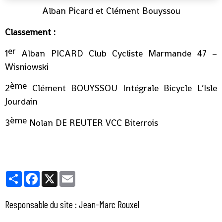
Alban Picard et Clément Bouyssou
Classement :
er
1
Alban PICARD Club Cycliste Marmande 47 –
Wisniowski
ème
2
Clément BOUYSSOU Intégrale Bicycle L’Isle
Jourdain
ème
3
Nolan DE REUTER VCC Biterrois
Partager
Facebook
X
Email
Responsable du site : Jean-Marc Rouxel