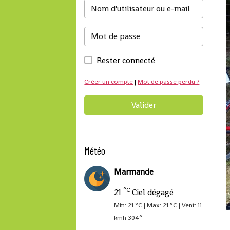
Rester connecté
Créer un compte
|
Mot de passe perdu ?
Valider
Météo
Marmande
°C
21
Ciel dégagé
Min: 21 °C | Max: 21 °C | Vent: 11
kmh 304°