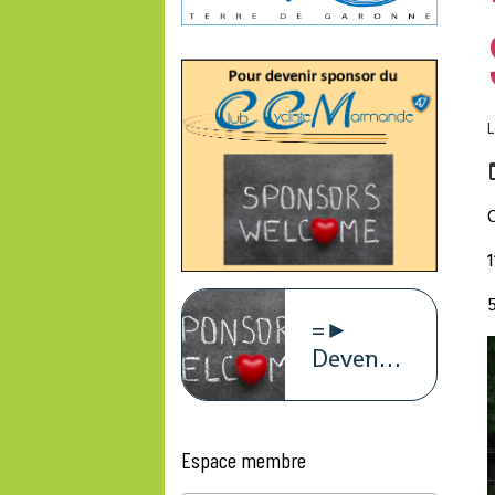
L
O
1
5
=►
Devenez
sponsors
du
CCM47
Espace membre