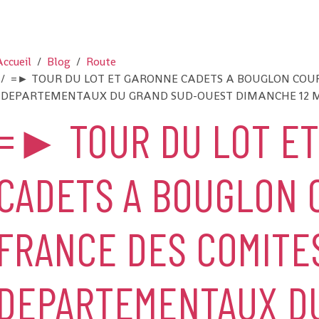
ccueil
Blog
Route
=► TOUR DU LOT ET GARONNE CADETS A BOUGLON COUP
DEPARTEMENTAUX DU GRAND SUD-OUEST DIMANCHE 12 M
=► TOUR DU LOT E
CADETS A BOUGLON 
FRANCE DES COMITE
DEPARTEMENTAUX D