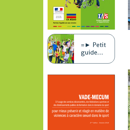
=► Petit
guide
juridique