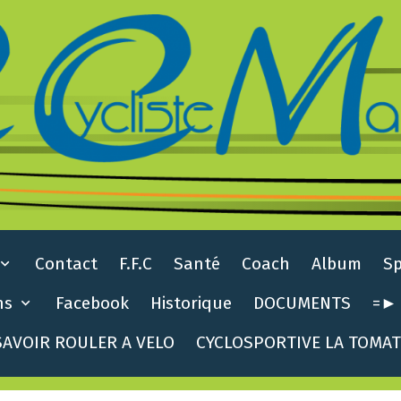
Contact
F.F.C
Santé
Coach
Album
S
ns
Facebook
Historique
DOCUMENTS
=► 
AVOIR ROULER A VELO
CYCLOSPORTIVE LA TOMA