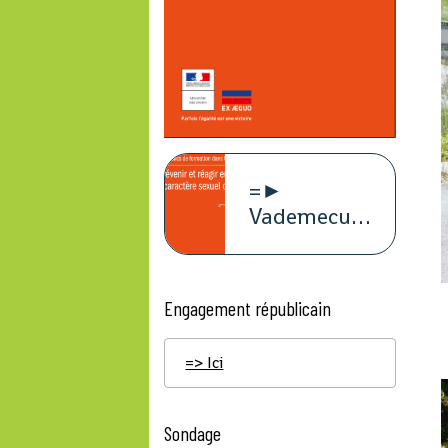
=►
Vademecum
violence à
caract
Engagement républicain
=> Ici
Sondage