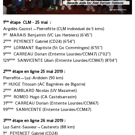
ère
1
étape CLM - 25 mai :
Argelès-Gazost→Pierrefitte (CLM individuel de 5 kms)
er
1
MARAIS Benjamin (VC Les Herbiers) (6’45’’)
ème
2
PEYENCET Gabriel (CD24) (6’54’’)
ème
3
LORMANT Baptiste (St Go Comminges) (6’55’’)
ème
9
CARREAU Dorian (Entente Lourdes/CCM47) (7’02’’)
ème
129
SANVICENTE Lilian (Entente Lourdes/CCM47) (8’04’’)
ème
2
étape en ligne 25 mai 2019 :
Pierrefite→Luz-Ardiden (90 km)
er
1
HUIGE Titouan (AC Bagnères de Bigorre)
ème
2
AMBLARD Nicolas (UV Mazamet)
ème
3
ROMEO Hugo (CA Castelsarrasin)
ème
31
CARREAU Dorian (Entente Lourdes/CCM47)
ème
99
SANVICENTE (Entente Lourdes/CCM47)
ème
3
étape en ligne 26 mai 2019 :
Luz-Saint-Sauveur→Cauterets (88 km)
er
1
PEYENCET Gabriel (CD24)