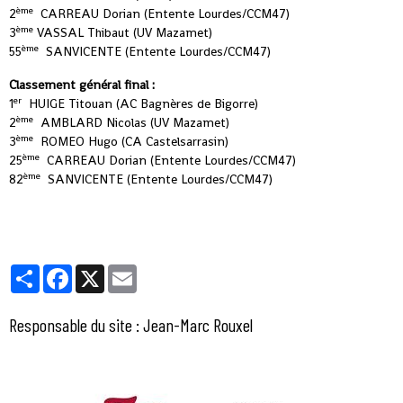
ème
2
CARREAU Dorian (Entente Lourdes/CCM47)
ème
3
VASSAL Thibaut (UV Mazamet)
ème
55
SANVICENTE (Entente Lourdes/CCM47)
Classement général final :
er
1
HUIGE Titouan (AC Bagnères de Bigorre)
ème
2
AMBLARD Nicolas (UV Mazamet)
ème
3
ROMEO Hugo (CA Castelsarrasin)
ème
25
CARREAU Dorian (Entente Lourdes/CCM47)
ème
82
SANVICENTE (Entente Lourdes/CCM47)
Partager
Facebook
X
Email
Responsable du site : Jean-Marc Rouxel