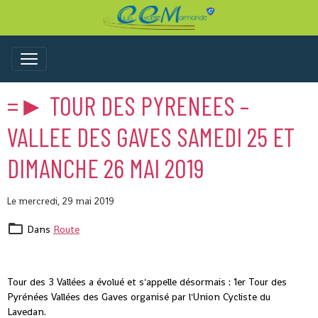
=► TOUR DES PYRENEES –
VALLEE DES GAVES SAMEDI 25 ET
DIMANCHE 26 MAI 2019
Le mercredi, 29 mai 2019
Dans
Route
Tour des 3 Vallées a évolué et s'appelle désormais : 1er Tour des
Pyrénées Vallées des Gaves organisé par l'Union Cycliste du
Lavedan.