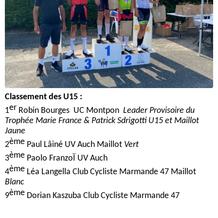
Classement des U15 :
er
1
Robin Bourges UC Montpon
Leader Provisoire du
Trophée Marie France & Patrick Sdrigotti U15 et Maillot
Jaune
ème
2
Paul Lâiné UV Auch Maillot
Vert
ème
3
Paolo FranzoÏ UV Auch
ème
4
Léa Langella Club Cycliste Marmande 47 Maillot
Blanc
ème
9
Dorian Kaszuba Club Cycliste Marmande 47