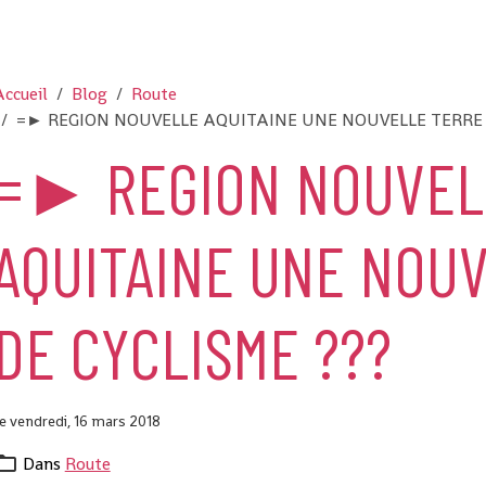
ccueil
Blog
Route
=► REGION NOUVELLE AQUITAINE UNE NOUVELLE TERRE 
=► REGION NOUVEL
AQUITAINE UNE NOU
DE CYCLISME ???
e vendredi, 16 mars 2018
Dans
Route