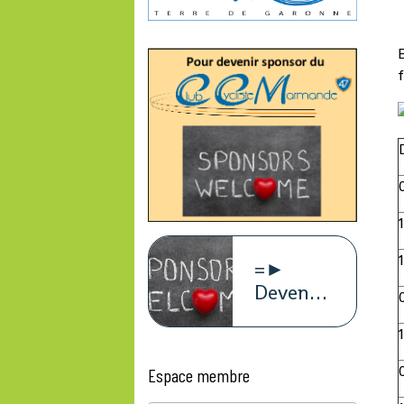
E
f
=►
Devenez
sponsors
du
CCM47
Espace membre