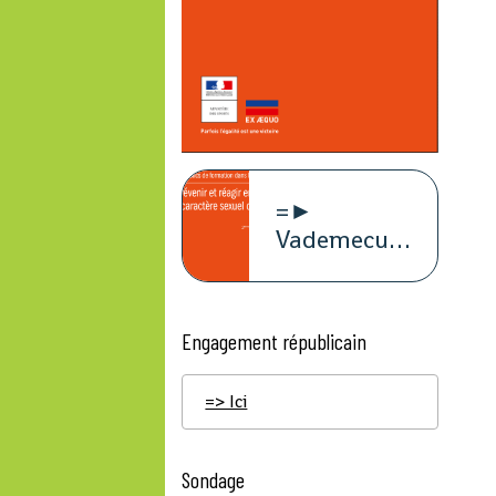
=►
Vademecum
violence à
caract
Engagement républicain
=> Ici
Sondage