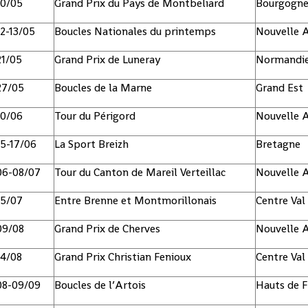
10/05
Grand Prix du Pays de Montbeliard
Bourgogne
12-13/05
Boucles Nationales du printemps
Nouvelle A
21/05
Grand Prix de Luneray
Normandi
27/05
Boucles de la Marne
Grand Est
10/06
Tour du Périgord
Nouvelle A
15-17/06
La Sport Breizh
Bretagne
06-08/07
Tour du Canton de Mareil Verteillac
Nouvelle A
15/07
Entre Brenne et Montmorillonais
Centre Val
09/08
Grand Prix de Cherves
Nouvelle A
14/08
Grand Prix Christian Fenioux
Centre Val
08-09/09
Boucles de l’Artois
Hauts de F