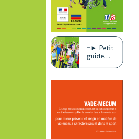
=► Petit
guide
juridique