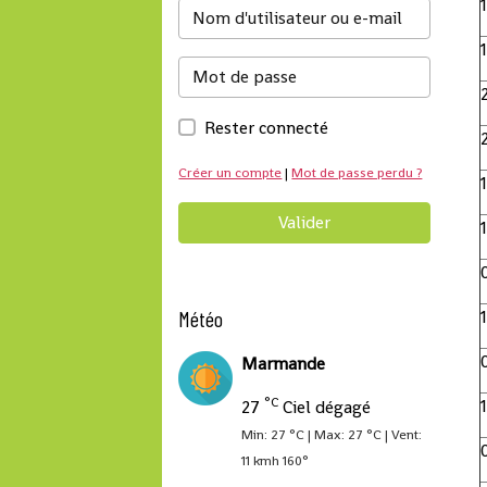
Rester connecté
Créer un compte
|
Mot de passe perdu ?
Valider
Météo
Marmande
°C
27
Ciel dégagé
Min: 27 °C | Max: 27 °C | Vent:
11 kmh 160°