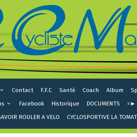
Contact
F.F.C
Santé
Coach
Album
S
ns
Facebook
Historique
DOCUMENTS
=► 
AVOIR ROULER A VELO
CYCLOSPORTIVE LA TOMA