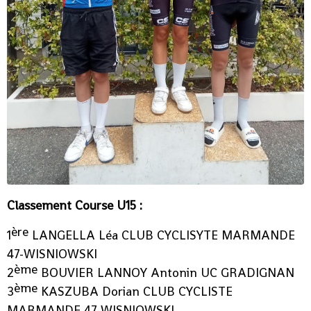
Classement Course U15 :
ère
1
LANGELLA Léa CLUB CYCLISYTE MARMANDE
47-WISNIOWSKI
ème
2
BOUVIER LANNOY Antonin UC GRADIGNAN
ème
3
KASZUBA Dorian CLUB CYCLISTE
MARMANDE 47-WISNIOWSKI