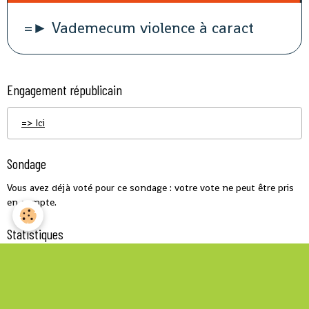
=► Vademecum violence à caract
Engagement républicain
=> Ici
Sondage
Vous avez déjà voté pour ce sondage : votre vote ne peut être pris
en compte.
Statistiques
Aujourd'hui
43
visiteurs -
115
pages vues
Total