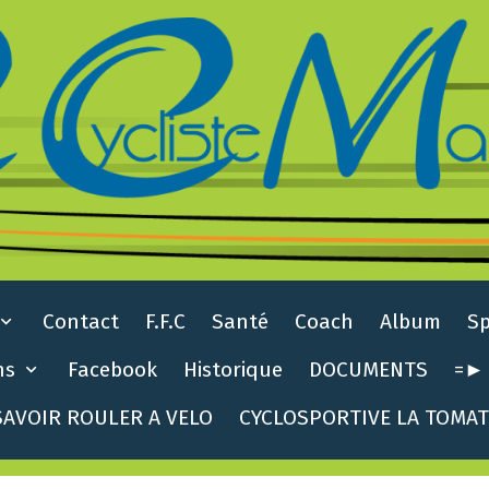
Contact
F.F.C
Santé
Coach
Album
S
ns
Facebook
Historique
DOCUMENTS
=► 
AVOIR ROULER A VELO
CYCLOSPORTIVE LA TOMA