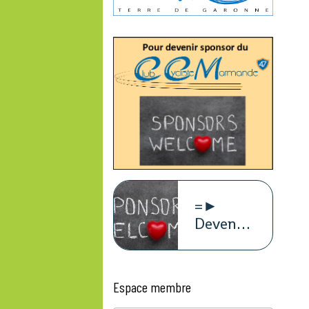
=►
Devenez
sponsors
du
CCM47
Espace membre