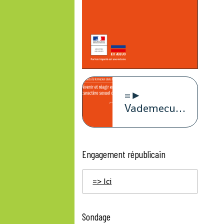
=►
Vademecum
violence à
caract
Engagement républicain
=> Ici
Sondage