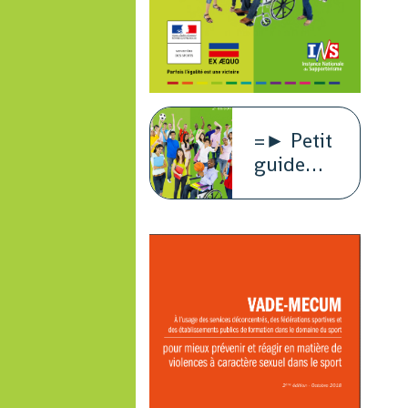
=► Petit
guide
juridique