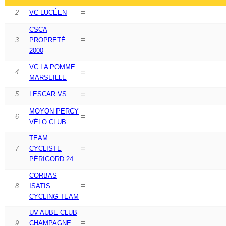
=
2
VC LUCÉEN
CSCA
=
3
PROPRETÉ
2000
VC LA POMME
=
4
MARSEILLE
=
5
LESCAR VS
MOYON PERCY
=
6
VÉLO CLUB
TEAM
=
7
CYCLISTE
PÉRIGORD 24
CORBAS
=
8
ISATIS
CYCLING TEAM
UV AUBE-CLUB
=
9
CHAMPAGNE