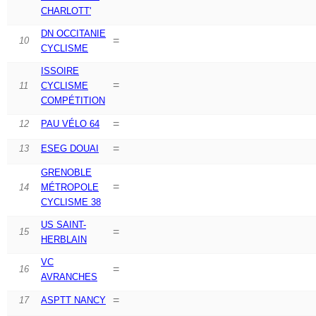
CHARLOTT'
DN OCCITANIE
=
10
CYCLISME
ISSOIRE
=
11
CYCLISME
COMPÉTITION
=
12
PAU VÉLO 64
=
13
ESEG DOUAI
GRENOBLE
=
14
MÉTROPOLE
CYCLISME 38
US SAINT-
=
15
HERBLAIN
VC
=
16
AVRANCHES
=
17
ASPTT NANCY