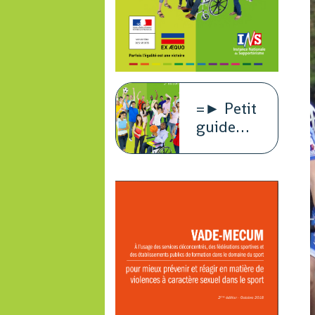
=► Petit
guide
juridique