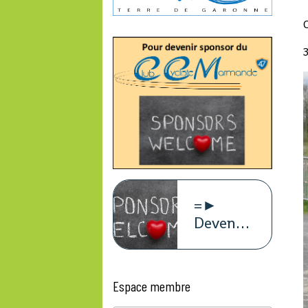
3
=►
Devenez
sponsors
du
CCM47
Espace membre