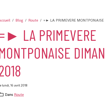
ccueil
Blog
Route
=► LA PRIMEVERE MONTPONAISE D
=► LA PRIMEVERE
MONTPONAISE DIMANC
2018
e lundi, 16 avril 2018
Dans
Route