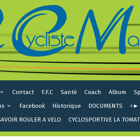
Contact
F.F.C
Santé
Coach
Album
S
ns
Facebook
Historique
DOCUMENTS
=► 
AVOIR ROULER A VELO
CYCLOSPORTIVE LA TOMA