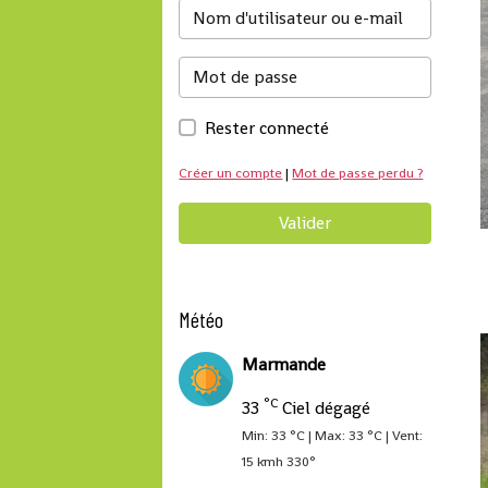
Rester connecté
Créer un compte
|
Mot de passe perdu ?
Valider
Météo
Marmande
°C
33
Ciel dégagé
Min: 33 °C | Max: 33 °C | Vent:
15 kmh 330°