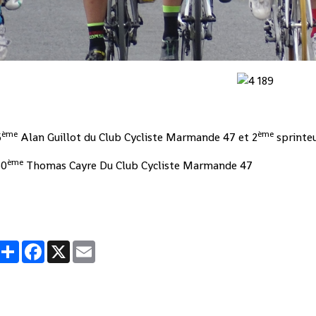
ème
ème
5
Alan Guillot du Club Cycliste Marmande 47 et 2
sprinte
ème
30
Thomas Cayre Du Club Cycliste Marmande 47
Partager
Facebook
X
Email