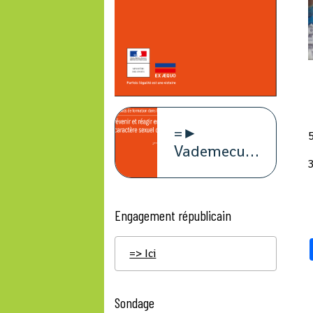
=►
Vademecum
violence à
caract
Engagement républicain
=> Ici
Sondage