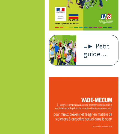
=► Petit
guide
juridique