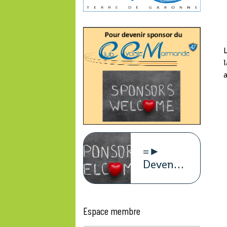
L
l
a
=►
Devenez
sponsors
du
CCM47
Espace membre