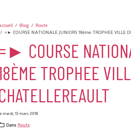
ccueil
Blog
Route
=► COURSE NATIONALE JUNIORS 18ème TROPHEE VILLE 
=► COURSE NATION
18ÈME TROPHEE VILL
CHATELLEREAULT
e mardi, 13 mars 2018
Dans
Route