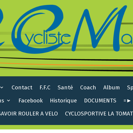
Contact
F.F.C
Santé
Coach
Album
S
ns
Facebook
Historique
DOCUMENTS
=► 
AVOIR ROULER A VELO
CYCLOSPORTIVE LA TOMA