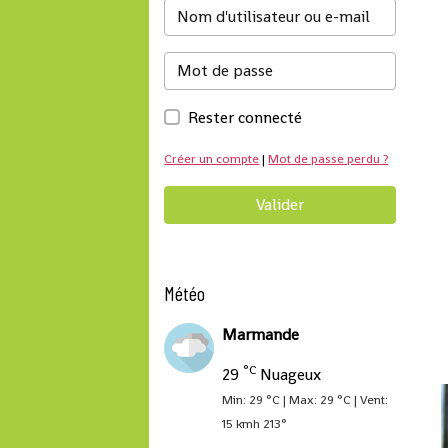
Rester connecté
Créer un compte
|
Mot de passe perdu ?
Valider
Météo
Marmande
°C
29
Nuageux
Min: 29 °C | Max: 29 °C | Vent:
15 kmh 213°