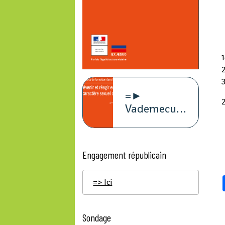
=►
Vademecum
violence à
caract
Engagement républicain
=> Ici
Sondage