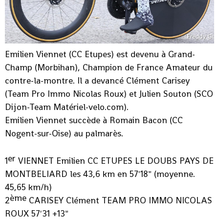
Emilien Viennet (CC Etupes) est devenu à Grand-
Champ (Morbihan), Champion de France Amateur du
contre-la-montre. Il a devancé Clément Carisey
(Team Pro Immo Nicolas Roux) et Julien Souton (SCO
Dijon-Team Matériel-velo.com).
Emilien Viennet succède à Romain Bacon (CC
Nogent-sur-Oise) au palmarès.
er
1
VIENNET Emilien CC ETUPES LE DOUBS PAYS DE
MONTBELIARD les 43,6 km en 57'18" (moyenne.
45,65 km/h)
ème
2
CARISEY Clément TEAM PRO IMMO NICOLAS
ROUX 57'31 +13"