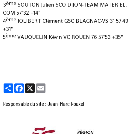
ème
3
SOUTON Julien SCO DIJON-TEAM MATERIEL.
COM 57'32 +14"
ème
4
JOLIBERT Clément GSC BLAGNAC-VS 31 57'49
+31"
ème
5
VAUQUELIN Kévin VC ROUEN 76 57'53 +35"
Partager
Facebook
X
Email
Responsable du site : Jean-Marc Rouxel