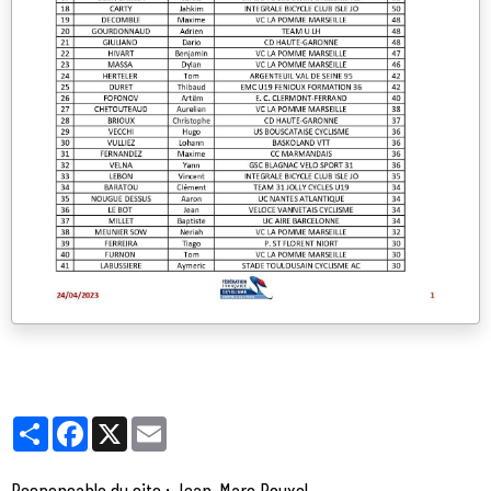
Partager
Facebook
X
Email
Responsable du site : Jean-Marc Rouxel