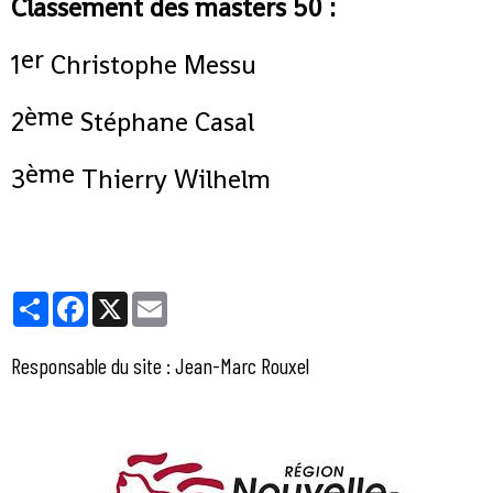
Classement des masters 50 :
er
1
Christophe Messu
ème
2
Stéphane Casal
ème
3
Thierry Wilhelm
Partager
Facebook
X
Email
Responsable du site : Jean-Marc Rouxel