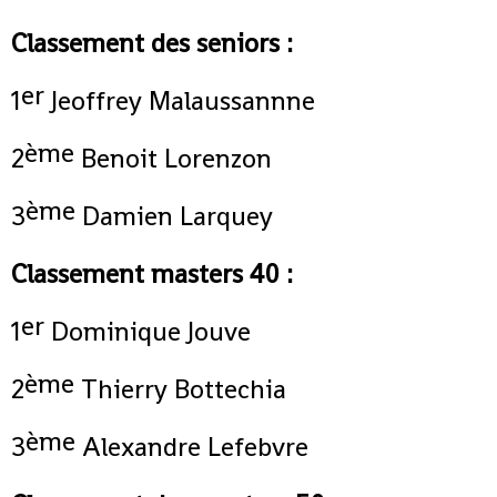
Classement des seniors :
er
1
Jeoffrey Malaussannne
ème
2
Benoit Lorenzon
ème
3
Damien Larquey
Classement masters 40 :
er
1
Dominique Jouve
ème
2
Thierry Bottechia
ème
3
Alexandre Lefebvre