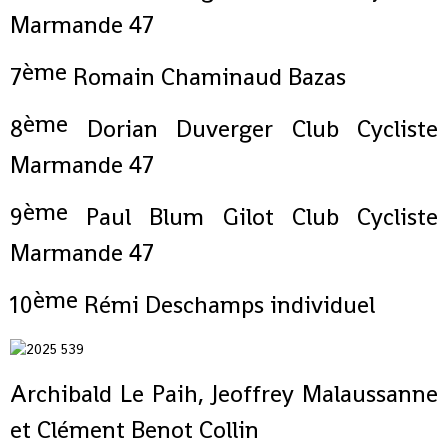
Marmande 47
ème
7
Romain Chaminaud Bazas
ème
8
Dorian Duverger Club Cycliste
Marmande 47
ème
9
Paul Blum Gilot Club Cycliste
Marmande 47
ème
10
Rémi Deschamps individuel
Archibald Le Paih, Jeoffrey Malaussanne
et Clément Benot Collin