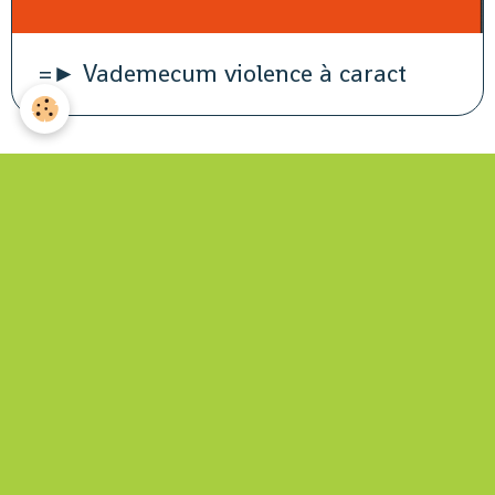
=► Vademecum violence à caract
Engagement républicain
=> Ici
Sondage
Vous avez déjà voté pour ce sondage : votre vote ne peut être pris
en compte.
Statistiques
Aujourd'hui
49
visiteurs -
121
pages vues