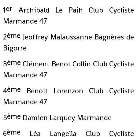
er
1
Archibald Le Paih Club Cycliste
Marmande 47
ème
2
Jeoffrey Malaussanne Bagnères de
Bigorre
ème
3
Clément Benot Collin Club Cycliste
Marmande 47
ème
4
Benoit Lorenzon Club Cycliste
Marmande 47
ème
5
Damien Larquey Marmande
ème
6
Léa Langella Club Cycliste