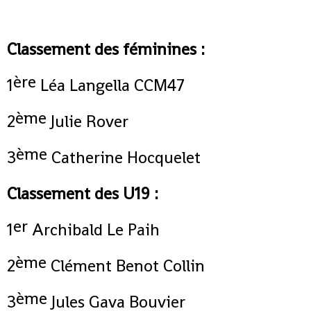
Classement des féminines :
ère
1
Léa Langella CCM47
ème
2
Julie Rover
ème
3
Catherine Hocquelet
Classement des U19 :
er
1
Archibald Le Paih
ème
2
Clément Benot Collin
ème
3
Jules Gava Bouvier