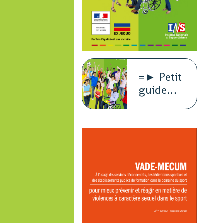
=► Petit
guide
juridique