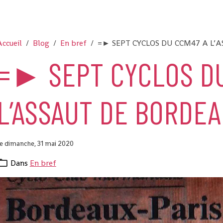
ccueil
Blog
En bref
=► SEPT CYCLOS DU CCM47 A L’
=► SEPT CYCLOS DU
L’ASSAUT DE BORDEA
e dimanche, 31 mai 2020
Dans
En bref