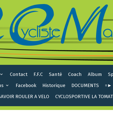
Contact
F.F.C
Santé
Coach
Album
S
ns
Facebook
Historique
DOCUMENTS
=► 
AVOIR ROULER A VELO
CYCLOSPORTIVE LA TOMA