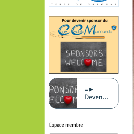
=►
Devenez
sponsors
du
CCM47
Espace membre