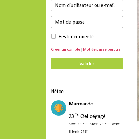
Rester connecté
Créer un compte
|
Mot de passe perdu ?
Valider
Météo
Marmande
°C
23
Ciel dégagé
Min: 23 °C | Max: 23 °C | Vent:
8 kmh 275°