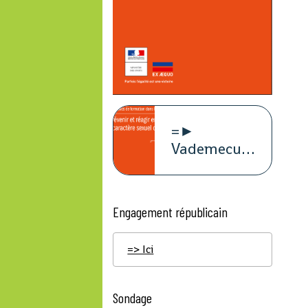
=►
Vademecum
violence à
caract
Engagement républicain
=> Ici
Sondage