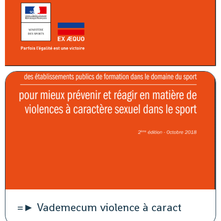
=► Vademecum violence à caract