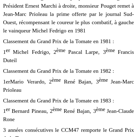
Président Ernest Marchi à droite, monsieur Pouget remet à
Jean-Marc Prioleau la prime offerte par le journal Sud-
Ouest, récompensant le coureur le plus combatif, à gauche
le vainqueur Michel Fedrigo en 1981
Classement du Grand Prix de la Tomate en 1981 :
er
ème
ème
1
Michel Fedrigo, 2
Pascal Larpe, 3
Francis
Duteil
Classement du Grand Prix de la Tomate en 1982 :
ème
ème
1erMario Verardo, 2
René Bajan, 3
Jean-Marc
Prioleau
Classement du Grand Prix de la Tomate en 1983 :
er
ème
ème
1
Bernard Pineau, 2
René Bajan, 3
Jean-Claude
Rone
3 années consécutives le CCM47 remporte le Grand Prix