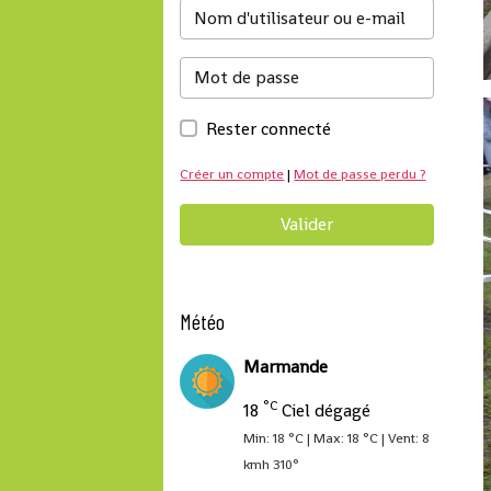
Rester connecté
Créer un compte
|
Mot de passe perdu ?
Valider
Météo
Marmande
°C
18
Ciel dégagé
Min: 18 °C | Max: 18 °C | Vent: 8
kmh 310°