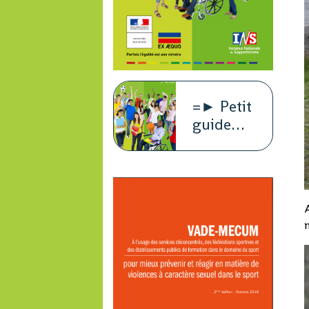
=► Petit
guide
juridique
A
m