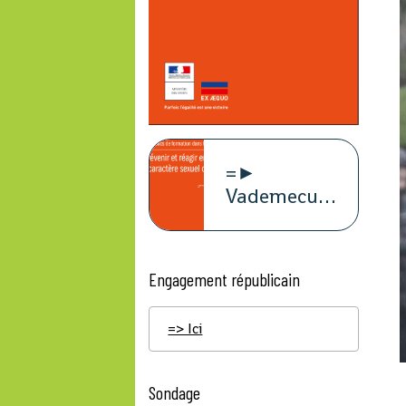
=►
Vademecum
violence à
caract
Engagement républicain
=> Ici
Sondage