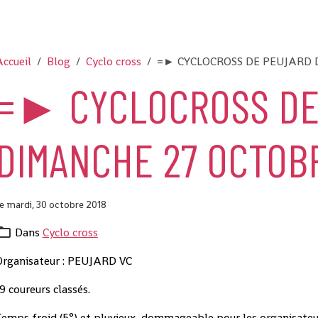
ccueil
Blog
Cyclo cross
=► CYCLOCROSS DE PEUJARD 
=► CYCLOCROSS DE
DIMANCHE 27 OCTOB
e mardi, 30 octobre 2018
Dans
Cyclo cross
Organisateur : PEUJARD VC
9 coureurs classés.
Temps froid (5°) et pluvieux, dommageable pour les organisateu