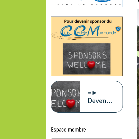
=►
Devenez
sponsors
du
CCM47
Espace membre