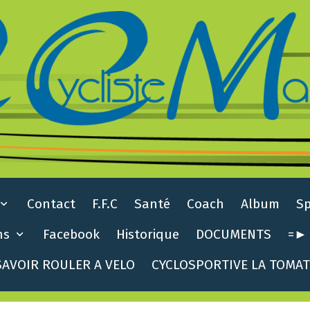
Contact
F.F.C
Santé
Coach
Album
S
ns
Facebook
Historique
DOCUMENTS
=► 
AVOIR ROULER A VELO
CYCLOSPORTIVE LA TOMA