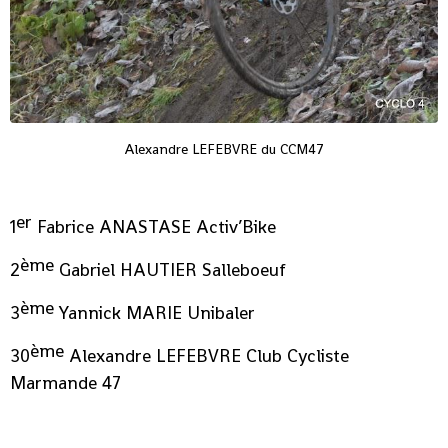
Alexandre LEFEBVRE du CCM47
er
1
Fabrice ANASTASE Activ’Bike
ème
2
Gabriel HAUTIER Salleboeuf
ème
3
Yannick MARIE Unibaler
ème
30
Alexandre LEFEBVRE Club Cycliste
Marmande 47