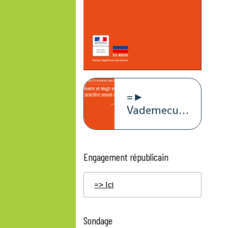
=►
Vademecum
violence à
caract
Engagement républicain
=> Ici
Sondage