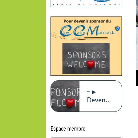
=►
Devenez
sponsors
du
CCM47
Espace membre