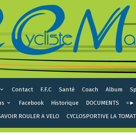
Contact
F.F.C
Santé
Coach
Album
S
ns
Facebook
Historique
DOCUMENTS
=► 
AVOIR ROULER A VELO
CYCLOSPORTIVE LA TOMA