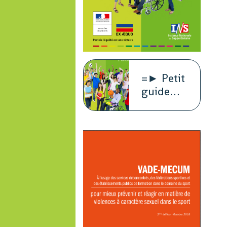
=► Petit
guide
juridique